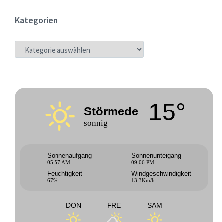
Kategorien
KATEGORIEN
15°
Störmede
sonnig
Sonnenaufgang
Sonnenuntergang
05:57 AM
09:06 PM
Feuchtigkeit
Windgeschwindigkeit
67%
13.3Km/h
DON
FRE
SAM