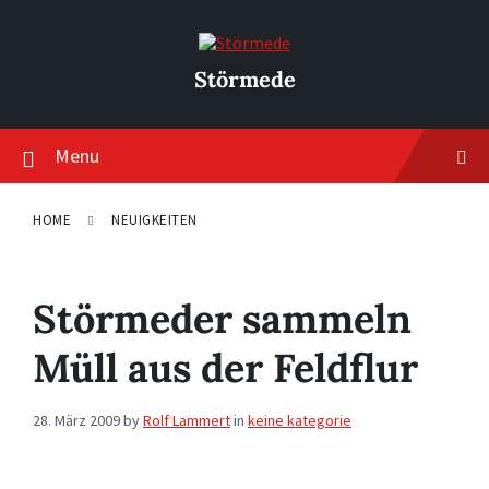
Skip
Skip
Skip
to
to
to
content
main
footer
navigation
Störmede
Menu
HOME
NEUIGKEITEN
Störmeder sammeln
Müll aus der Feldflur
28. März 2009
by
Rolf Lammert
in
keine kategorie