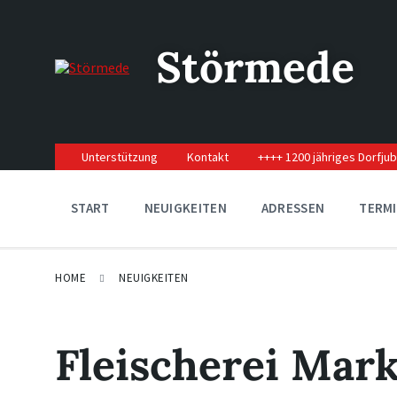
Skip
Skip
Skip
to
to
to
content
main
footer
Störmede
navigation
Unterstützung
Kontakt
++++ 1200 jähriges Dorfju
START
NEUIGKEITEN
ADRESSEN
TERM
HOME
NEUIGKEITEN
Fleischerei Mark