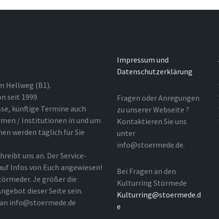
Impressum und
Datenschutzerklärung
m Hellweg (B1).
n seit 1999.
Fragen oder Anregungen
sse, künftige Termine auch
zu unserer Webseite ?
rmen / Institutionen in und um
Kontaktieren Sie uns
nen werden täglich für Sie
unter
info@stoermede.de.
hreibt uns an. Der Service-
 auf Infos von Euch angewiesen!
Bei Fragen an den
törmeder. Je größer die
Kulturring Störmede
ngebot dieser Seite sein.
Kulturring@stoermede.d
l an info@stoermede.de
e