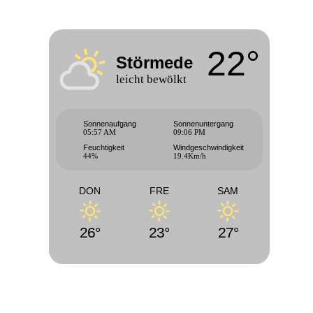
22°
Störmede
leicht bewölkt
Sonnenaufgang
Sonnenuntergang
05:57 AM
09:06 PM
Feuchtigkeit
Windgeschwindigkeit
44%
19.4Km/h
DON
FRE
SAM
26°
23°
27°