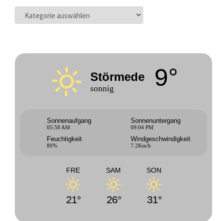
KATEGORIEN
9°
Störmede
sonnig
Sonnenaufgang
Sonnenuntergang
05:58 AM
09:04 PM
Feuchtigkeit
Windgeschwindigkeit
80%
7.2Km/h
FRE
SAM
SON
21°
26°
31°