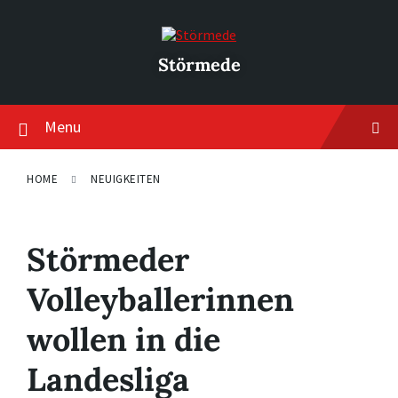
Skip
Skip
Skip
to
to
to
content
main
footer
navigation
Störmede
Menu
HOME
NEUIGKEITEN
Störmeder
Volleyballerinnen
wollen in die
Landesliga