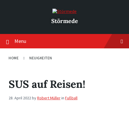
Skip
Skip
Skip
to
to
to
content
main
footer
navigation
Störmede
Menu
HOME
NEUIGKEITEN
SUS auf Reisen!
28. April 2022
by
Robert Müller
in
Fußball