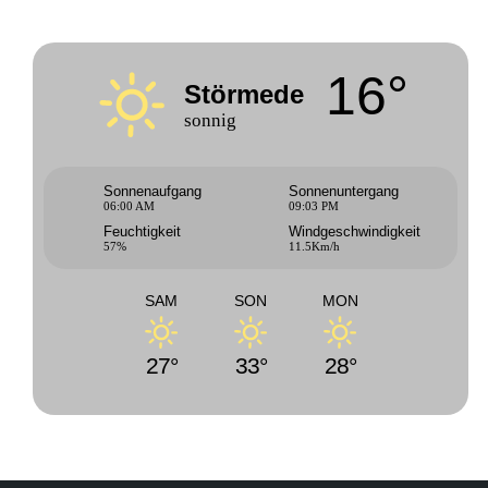
16°
Störmede
sonnig
Sonnenaufgang
Sonnenuntergang
06:00 AM
09:03 PM
Feuchtigkeit
Windgeschwindigkeit
57%
11.5Km/h
SAM
SON
MON
27°
33°
28°