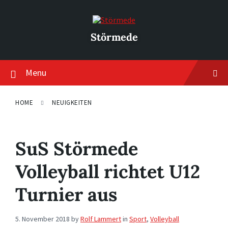
Skip
Skip
Skip
to
to
to
content
main
footer
navigation
Störmede
Menu
HOME
NEUIGKEITEN
SuS Störmede
Volleyball richtet U12
Turnier aus
5. November 2018
by
Rolf Lammert
in
Sport
,
Volleyball