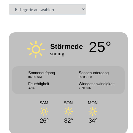
KATEGORIEN
25°
Störmede
sonnig
Sonnenaufgang
Sonnenuntergang
06:00 AM
09:03 PM
Feuchtigkeit
Windgeschwindigkeit
32%
7.2Km/h
SAM
SON
MON
26°
32°
34°