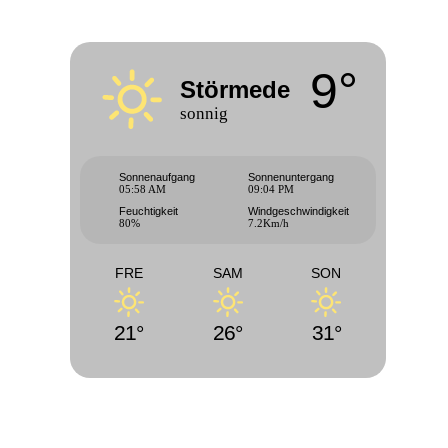
9°
Störmede
sonnig
Sonnenaufgang
Sonnenuntergang
05:58 AM
09:04 PM
Feuchtigkeit
Windgeschwindigkeit
80%
7.2Km/h
FRE
SAM
SON
21°
26°
31°