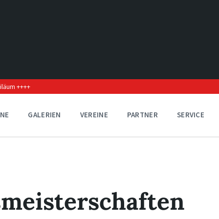
biläum ++++
INE
GALERIEN
VEREINE
PARTNER
SERVICE
smeisterschaften