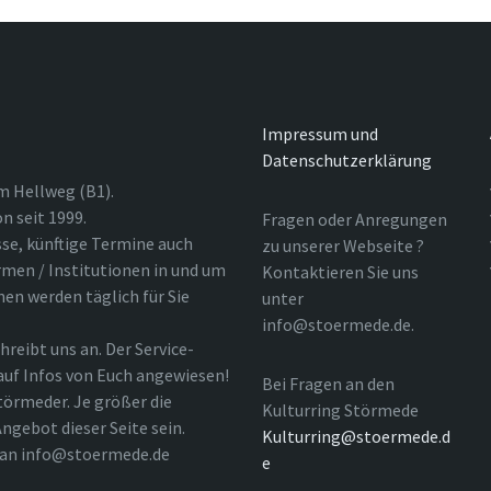
Impressum und
Datenschutzerklärung
m Hellweg (B1).
n seit 1999.
Fragen oder Anregungen
sse, künftige Termine auch
zu unserer Webseite ?
rmen / Institutionen in und um
Kontaktieren Sie uns
nen werden täglich für Sie
unter
info@stoermede.de.
hreibt uns an. Der Service-
 auf Infos von Euch angewiesen!
Bei Fragen an den
törmeder. Je größer die
Kulturring Störmede
ngebot dieser Seite sein.
Kulturring@stoermede.d
l an info@stoermede.de
e