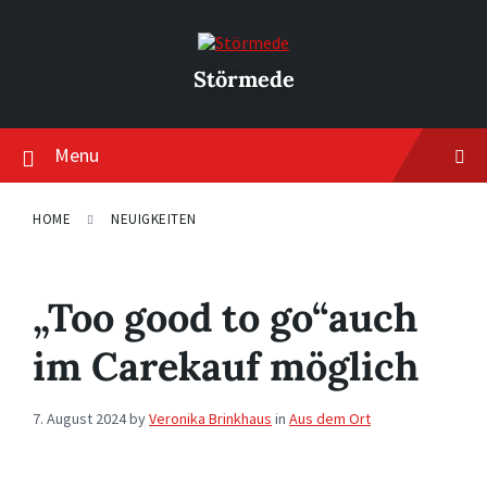
Skip
Skip
Skip
to
to
to
content
main
footer
navigation
Störmede
Menu
HOME
NEUIGKEITEN
„Too good to go“auch
im Carekauf möglich
7. August 2024
by
Veronika Brinkhaus
in
Aus dem Ort