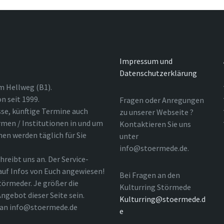
Impressum und
Datenschutzerklärung
m Hellweg (B1).
n seit 1999.
Fragen oder Anregungen
sse, künftige Termine auch
zu unserer Webseite ?
rmen / Institutionen in und um
Kontaktieren Sie uns
nen werden täglich für Sie
unter
info@stoermede.de.
hreibt uns an. Der Service-
 auf Infos von Euch angewiesen!
Bei Fragen an den
törmeder. Je größer die
Kulturring Störmede
ngebot dieser Seite sein.
Kulturring@stoermede.d
l an info@stoermede.de
e