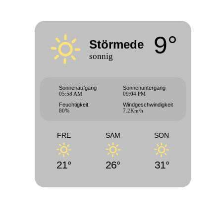
9°
Störmede
sonnig
Sonnenaufgang
Sonnenuntergang
05:58 AM
09:04 PM
Feuchtigkeit
Windgeschwindigkeit
80%
7.2Km/h
FRE
SAM
SON
21°
26°
31°