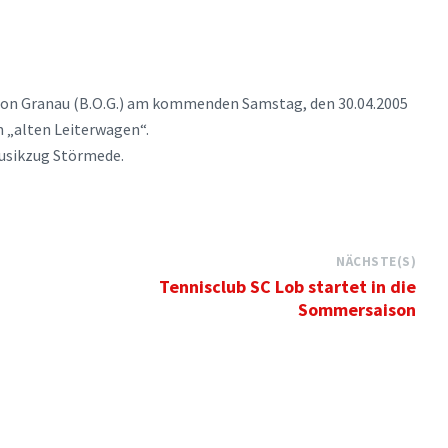
ation Granau (B.O.G.) am kommenden Samstag, den 30.04.2005
m „alten Leiterwagen“.
usikzug Störmede.
NÄCHSTE(S)
Tennisclub SC Lob startet in die
Sommersaison