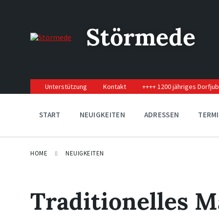
Skip
Skip
Skip
to
to
to
content
main
footer
Störmede
navigation
Unterstützung
Kontakt
++++ 1200 jähriges Dorfju
START
NEUIGKEITEN
ADRESSEN
TERM
HOME
NEUIGKEITEN
Traditionelles 