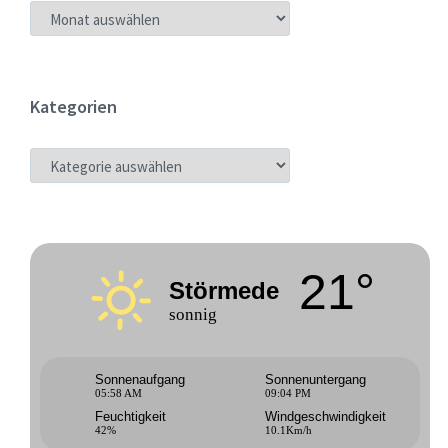
ARCHIV
Kategorien
KATEGORIEN
21°
Störmede
sonnig
Sonnenaufgang
Sonnenuntergang
05:58 AM
09:04 PM
Feuchtigkeit
Windgeschwindigkeit
42%
10.1Km/h