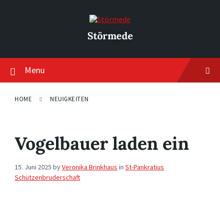
Skip
Skip
Skip
to
to
to
content
main
footer
navigation
Störmede
Menu
HOME
NEUIGKEITEN
Vogelbauer laden ein
15. Juni 2025
by
Veronika Brinkhaus
in
St-Pankratius
Schützenbruderschaft