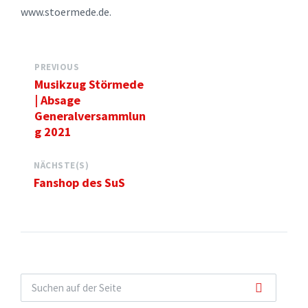
www.stoermede.de.
PREVIOUS
Musikzug Störmede
| Absage
Generalversammlun
g 2021
NÄCHSTE(S)
Fanshop des SuS