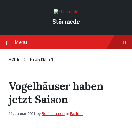
Skip
Skip
Skip
to
to
to
content
main
footer
navigation
Störmede
Menu
HOME
NEUIGKEITEN
Vogelhäuser haben
jetzt Saison
11. Januar 2021
by
Rolf Lammert
in
Partner