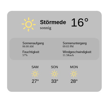
16°
Störmede
sonnig
Sonnenaufgang
Sonnenuntergang
06:00 AM
09:03 PM
Feuchtigkeit
Windgeschwindigkeit
57%
11.5Km/h
SAM
SON
MON
27°
33°
28°