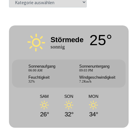
25°
Störmede
sonnig
Sonnenaufgang
Sonnenuntergang
06:00 AM
09:03 PM
Feuchtigkeit
Windgeschwindigkeit
32%
7.2Km/h
SAM
SON
MON
26°
32°
34°