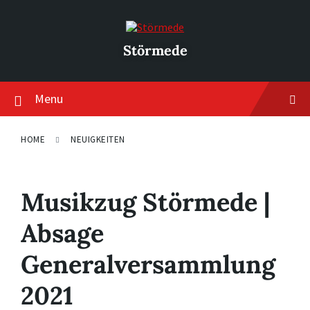
Skip
Skip
Skip
to
to
to
content
main
footer
navigation
Störmede
Menu
HOME
NEUIGKEITEN
Musikzug Störmede |
Absage
Generalversammlung
2021