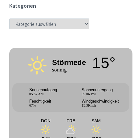
Kategorien
KATEGORIEN
15°
Störmede
sonnig
Sonnenaufgang
Sonnenuntergang
05:57 AM
09:06 PM
Feuchtigkeit
Windgeschwindigkeit
67%
13.3Km/h
DON
FRE
SAM