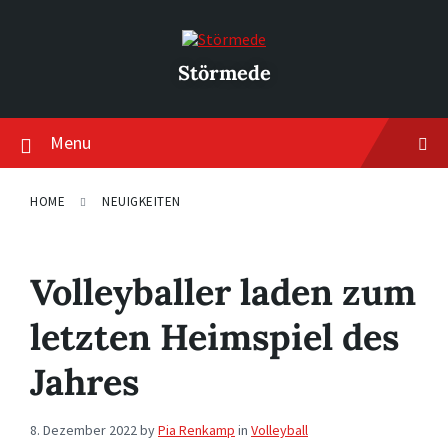
Skip
Skip
Skip
to
to
to
content
main
footer
navigation
Störmede
Menu
HOME
NEUIGKEITEN
Volleyballer laden zum
letzten Heimspiel des
Jahres
8. Dezember 2022
by
Pia Renkamp
in
Volleyball