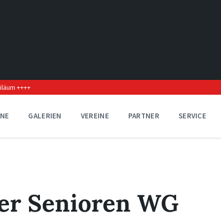
biläum ++++
INE
GALERIEN
VEREINE
PARTNER
SERVICE
der Senioren WG