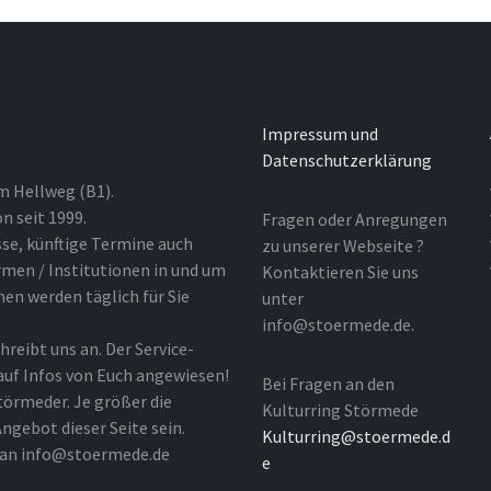
Impressum und
Datenschutzerklärung
m Hellweg (B1).
n seit 1999.
Fragen oder Anregungen
sse, künftige Termine auch
zu unserer Webseite ?
rmen / Institutionen in und um
Kontaktieren Sie uns
nen werden täglich für Sie
unter
info@stoermede.de.
hreibt uns an. Der Service-
 auf Infos von Euch angewiesen!
Bei Fragen an den
törmeder. Je größer die
Kulturring Störmede
ngebot dieser Seite sein.
Kulturring@stoermede.d
l an info@stoermede.de
e