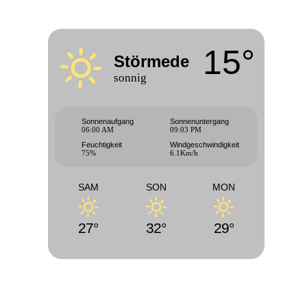
15°
Störmede
sonnig
Sonnenaufgang
Sonnenuntergang
06:00 AM
09:03 PM
Feuchtigkeit
Windgeschwindigkeit
75%
6.1Km/h
SAM
SON
MON
27°
32°
29°