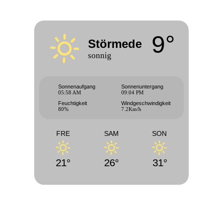
9°
Störmede
sonnig
Sonnenaufgang
Sonnenuntergang
05:58 AM
09:04 PM
Feuchtigkeit
Windgeschwindigkeit
80%
7.2Km/h
FRE
SAM
SON
21°
26°
31°