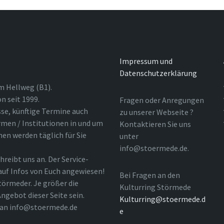
Impressum und
Datenschutzerklärung
m Hellweg (B1).
n seit 1999.
Fragen oder Anregungen
sse, künftige Termine auch
zu unserer Webseite ?
rmen / Institutionen in und um
Kontaktieren Sie uns
nen werden täglich für Sie
unter
info@stoermede.de.
hreibt uns an. Der Service-
 auf Infos von Euch angewiesen!
Bei Fragen an den
törmeder. Je größer die
Kulturring Störmede
ngebot dieser Seite sein.
Kulturring@stoermede.d
l an info@stoermede.de
e