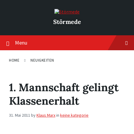
Skip
Skip
Skip
to
to
to
content
main
footer
navigation
Störmede
Menu
HOME
NEUIGKEITEN
1. Mannschaft gelingt
Klassenerhalt
31. Mai 2011
by
Klaus Marx
in
keine kategorie