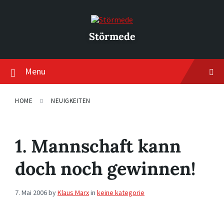
Skip
Skip
Skip
to
to
to
content
main
footer
navigation
Störmede
Menu
HOME
NEUIGKEITEN
1. Mannschaft kann
doch noch gewinnen!
7. Mai 2006
by
Klaus Marx
in
keine kategorie