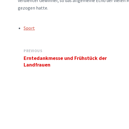
verdienter Gewinner, so das allgemeine Echo der vielen M
gezogen hatte.
TAGS:
Sport
PREVIOUS
Erntedankmesse und Frühstück der
Landfrauen