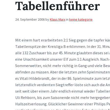
Tabellenführer
24. September 2006
by
Klaus Marx
in
keine kategorie
Mit einem hart erarbeiteten 2:1 Sieg gegen die tapfer 
Tabellenspitze der Kreisliga B erklimmen. In der 31. Minu
alle 132 Zuschauer bis zur 45. Minute glaubten dieses se
eine Unachtsamkeit unserer Elf zum 1:1 Ausgleich. Nach 
Sommerwetter, nicht mehr richtig in Gang und viele Bes
abfinden zu müssen. Aber die letzten zehn Spielminute
es Vitali Hildebrandt, der in der 86. Spielminute zum le
letztendlich verdienten Siegtreffer löste sich auch die 
seit weit über einem Jahr endlich einmal wieder Tabellen
Uli Rehborn, bis zum Saisonende nicht mehr hergegeben 
Halbzeitverlosung. Glücklicher Gewinner einer Philips Pe