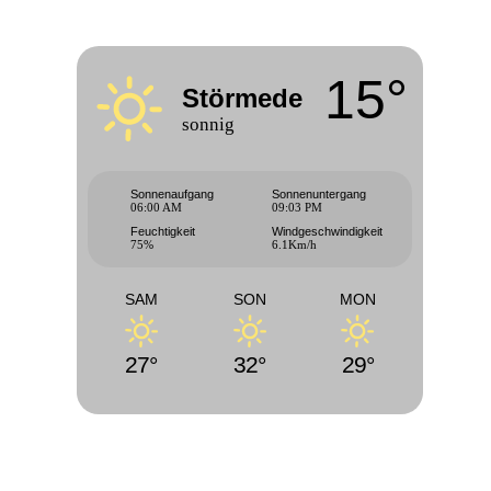
15°
Störmede
sonnig
Sonnenaufgang
Sonnenuntergang
06:00 AM
09:03 PM
Feuchtigkeit
Windgeschwindigkeit
75%
6.1Km/h
SAM
SON
MON
27°
32°
29°