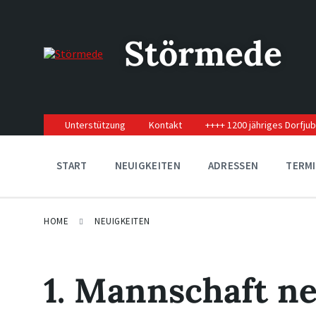
Skip
Skip
Skip
to
to
to
content
main
footer
Störmede
navigation
Unterstützung
Kontakt
++++ 1200 jähriges Dorfju
START
NEUIGKEITEN
ADRESSEN
TERM
HOME
NEUIGKEITEN
1. Mannschaft n