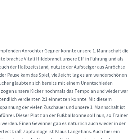
kämpfenden Anröchter Gegner konnte unsere 1. Mannschaft die
te brachte Vitali Hildebrandt unsere Elf in Führung und als
i auch der Halbzeitstand, nutzte der Aufsteiger aus Anröchte
der Pause kam das Spiel, vielleicht lag es am wunderschönen
ucher glaubten sich bereits mit einem Unentschieden
n zogen unsere Kicker nochmals das Tempo an und wieder war
tztendlich verdienten 2:1 einnetzen konnte. Mit diesem
Anspannung der vielen Zuschauer und unsere 1. Mannschaft ist
führer. Dieser Platz an der Fußballsonne soll nun, so Trainer
werden. Einen Gewinner gab es natürlich auch wieder in der
rfectDraft Zapfanlage ist Klaus Langehans. Auch hier ein