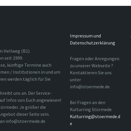
Impressum und
Datenschutzerklärung
m Hellweg (B1).
n seit 1999.
Fragen oder Anregungen
sse, künftige Termine auch
zu unserer Webseite ?
rmen / Institutionen in und um
Kontaktieren Sie uns
nen werden täglich für Sie
unter
info@stoermede.de.
hreibt uns an. Der Service-
 auf Infos von Euch angewiesen!
Bei Fragen an den
törmeder. Je größer die
Kulturring Störmede
ngebot dieser Seite sein.
Kulturring@stoermede.d
l an info@stoermede.de
e