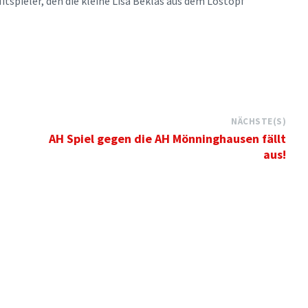
itspieler, den die kleine Lisa Beklas aus dem Lostopf
NÄCHSTE(S)
AH Spiel gegen die AH Mönninghausen fällt
aus!