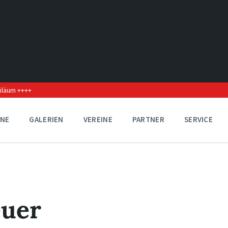
biläum ++++
INE
GALERIEN
VEREINE
PARTNER
SERVICE
euer