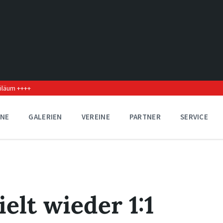
biläum ++++
INE
GALERIEN
VEREINE
PARTNER
SERVICE
elt wieder 1:1