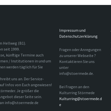
Impressum und
Datenschutzerklärung
m Hellweg (B1).
n seit 1999.
Fragen oder Anregungen
sse, künftige Termine auch
zu unserer Webseite ?
rmen / Institutionen in und um
Kontaktieren Sie uns
nen werden täglich für Sie
unter
info@stoermede.de.
hreibt uns an. Der Service-
 auf Infos von Euch angewiesen!
Bei Fragen an den
törmeder. Je größer die
Kulturring Störmede
ngebot dieser Seite sein.
Kulturring@stoermede.d
l an info@stoermede.de
e