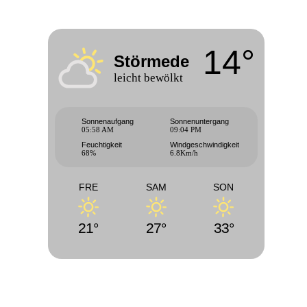
14°
Störmede
leicht bewölkt
Sonnenaufgang
Sonnenuntergang
05:58 AM
09:04 PM
Feuchtigkeit
Windgeschwindigkeit
68%
6.8Km/h
FRE
SAM
SON
21°
27°
33°