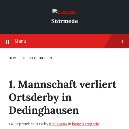
Skip
Skip
Skip
to
to
to
content
main
footer
navigation
Störmede
Menu
HOME
NEUIGKEITEN
1. Mannschaft verliert
Ortsderby in
Dedinghausen
14. September 2008
by
Klaus Marx
in
keine kategorie