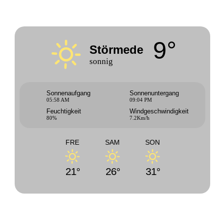
9°
Störmede
sonnig
Sonnenaufgang
Sonnenuntergang
05:58 AM
09:04 PM
Feuchtigkeit
Windgeschwindigkeit
80%
7.2Km/h
FRE
SAM
SON
21°
26°
31°