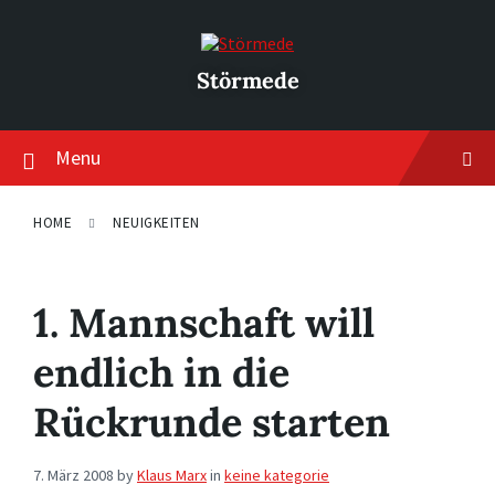
Skip
Skip
Skip
to
to
to
content
main
footer
navigation
Störmede
Menu
HOME
NEUIGKEITEN
1. Mannschaft will
endlich in die
Rückrunde starten
7. März 2008
by
Klaus Marx
in
keine kategorie