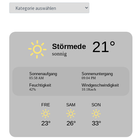
KATEGORIEN
21°
Störmede
sonnig
Sonnenaufgang
Sonnenuntergang
05:58 AM
09:04 PM
Feuchtigkeit
Windgeschwindigkeit
42%
10.1Km/h
FRE
SAM
SON
23°
26°
33°