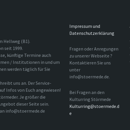
Impressum und
Datenschutzerklärung
m Hellweg (B1).
n seit 1999.
Fragen oder Anregungen
sse, künftige Termine auch
zu unserer Webseite ?
rmen / Institutionen in und um
Kontaktieren Sie uns
nen werden täglich für Sie
unter
info@stoermede.de.
hreibt uns an. Der Service-
 auf Infos von Euch angewiesen!
Bei Fragen an den
törmeder. Je größer die
Kulturring Störmede
ngebot dieser Seite sein.
Kulturring@stoermede.d
l an info@stoermede.de
e