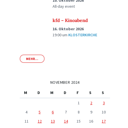
10. Oktober 2026
All-day event
kfd – Kinoabend
16. Oktober 2026
19:00
um
KLOSTERKIRCHE
MEHR...
NOVEMBER 2024
M
D
M
D
F
S
S
1
2
3
4
5
6
7
8
9
10
11
12
13
14
15
16
17