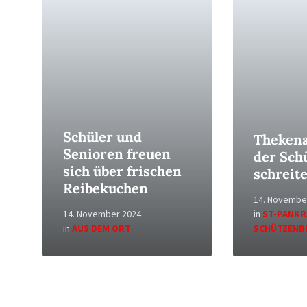
Read
Read
More
More
Schüler und
Thekena
Senioren freuen
der Sch
sich über frischen
schreit
Reibekuchen
14. Novembe
14. November 2024
in
ST-PANKR
in
AUS DEM ORT
SCHÜTZENB