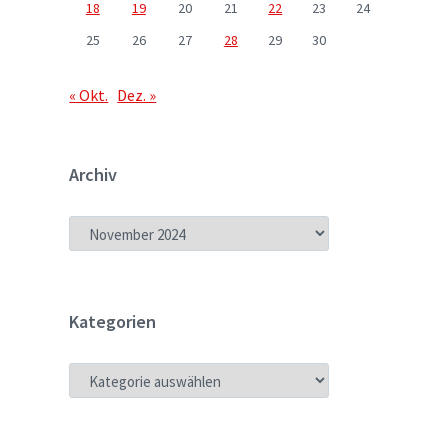
18
19
20
21
22
23
24
25
26
27
28
29
30
« Okt.
Dez. »
Archiv
ARCHIV
Kategorien
KATEGORIEN