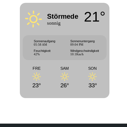
21°
Störmede
sonnig
Sonnenaufgang
Sonnenuntergang
05:58 AM
09:04 PM
Feuchtigkeit
Windgeschwindigkeit
42%
10.1Km/h
FRE
SAM
SON
23°
26°
33°