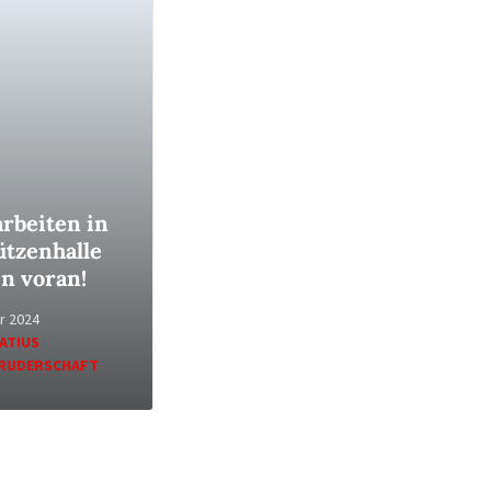
rbeiten in
ützenhalle
en voran!
r 2024
ATIUS
RUDERSCHAFT