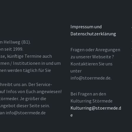
Impressum und
Datenschutzerklärung
m Hellweg (B1).
n seit 1999.
Fragen oder Anregungen
sse, künftige Termine auch
zu unserer Webseite ?
rmen / Institutionen in und um
Kontaktieren Sie uns
nen werden täglich für Sie
unter
info@stoermede.de.
hreibt uns an. Der Service-
 auf Infos von Euch angewiesen!
Bei Fragen an den
törmeder. Je größer die
Kulturring Störmede
ngebot dieser Seite sein.
Kulturring@stoermede.d
l an info@stoermede.de
e