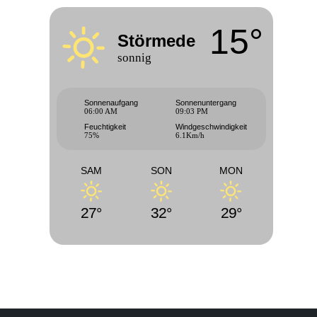
15°
Störmede
sonnig
Sonnenaufgang
Sonnenuntergang
06:00 AM
09:03 PM
Feuchtigkeit
Windgeschwindigkeit
75%
6.1Km/h
SAM
SON
MON
27°
32°
29°