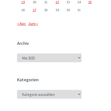
19
20
21
22
23
24
25
26
27
28
29
30
31
« Apr.
Juni »
Archiv
ARCHIV
Kategorien
KATEGORIEN