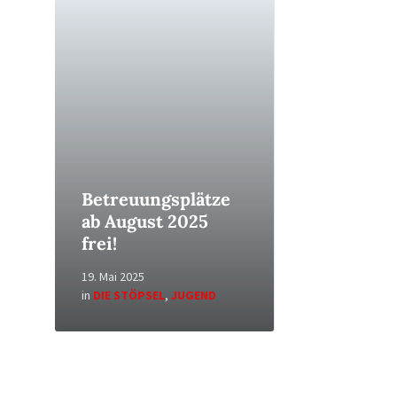
Read
More
Betreuungsplätze
ab August 2025
frei!
19. Mai 2025
in
DIE STÖPSEL
,
JUGEND