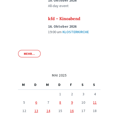
10. Oktober 2026
All-day event
kfd – Kinoabend
16. Oktober 2026
19:00
um
KLOSTERKIRCHE
MEHR...
MAI 2025
M
D
M
D
F
S
S
1
2
3
4
5
6
7
8
9
10
11
12
13
14
15
16
17
18