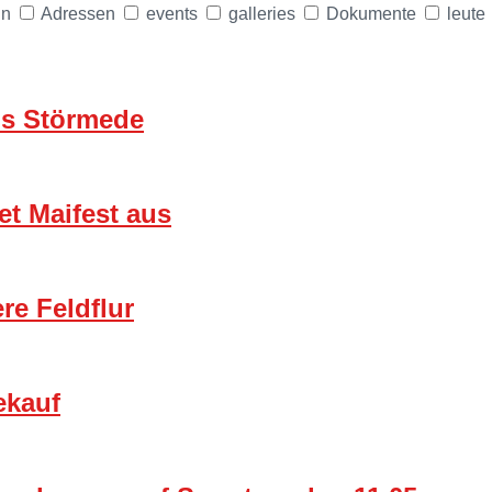
in
Adressen
events
galleries
Dokumente
leute
us Störmede
et Maifest aus
re Feldflur
ekauf