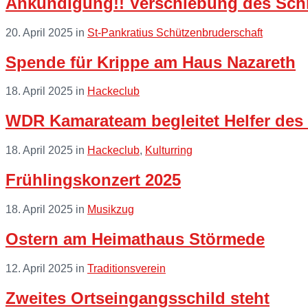
Ankündigung!! Verschiebung des Sch
More
20. April 2025
in
St-Pankratius Schützenbruderschaft
Read
Spende für Krippe am Haus Nazareth
More
18. April 2025
in
Hackeclub
Read
WDR Kamarateam begleitet Helfer des 
More
18. April 2025
in
Hackeclub
,
Kulturring
Read
Frühlingskonzert 2025
More
18. April 2025
in
Musikzug
Read
Ostern am Heimathaus Störmede
More
12. April 2025
in
Traditionsverein
Read
Zweites Ortseingangsschild steht
More