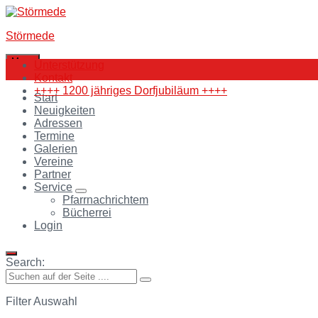
Skip
Skip
Skip
to
to
to
Störmede
content
main
footer
navigation
Menu
Unterstützung
Kontakt
++++ 1200 jähriges Dorfjubiläum ++++
Start
Neuigkeiten
Adressen
Termine
Galerien
Vereine
Partner
Service
Pfarrnachrichtem
Bücherrei
Login
Search:
Filter Auswahl