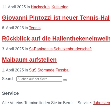
11. April 2025
in
Hackeclub
,
Kulturring
Read
Giovanni Pintozzi ist neuer Tennis-Ha
More
6. April 2025
in
Tennis
Read
Rückblick auf die Hallenthekeneinwei
More
3. April 2025
in
St-Pankratius Schützenbruderschaft
Read
Maibaum aufstellen
More
1. April 2025
in
SuS Störmede Fussball
Read
Search:
More
Service
Alle Vereins-Termine finden Sie im Bereich Service:
Jahrester