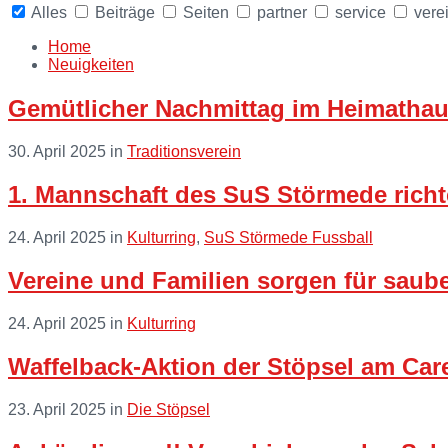
Alles
Beiträge
Seiten
partner
service
vere
Collapse
search
Home
Neuigkeiten
Gemütlicher Nachmittag im Heimatha
30. April 2025
in
Traditionsverein
Read
1. Mannschaft des SuS Störmede richt
More
24. April 2025
in
Kulturring
,
SuS Störmede Fussball
Read
Vereine und Familien sorgen für saube
More
24. April 2025
in
Kulturring
Read
Waffelback-Aktion der Stöpsel am Car
More
23. April 2025
in
Die Stöpsel
Read