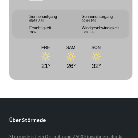
Sonnenaufgang
Sonnenuntergang
05:58 AM
09:04 PM
Feuchtigkeit
Windgeschwindigkeit
78%
5.8Km/h
FRE
SAM
SON
21°
26°
32°
Über Störmede
Störmede ist ein Ort mit rund 2.500 Einwohnern direkt