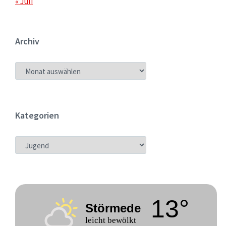
« Juli
Archiv
ARCHIV
Kategorien
KATEGORIEN
13°
Störmede
leicht bewölkt