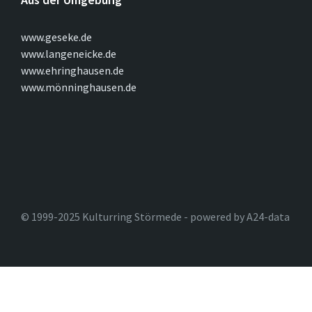
www.geseke.de
www.langeneicke.de
www.ehringhausen.de
www.mönninghausen.de
© 1999-2025 Kulturring Störmede - powered by A24-data