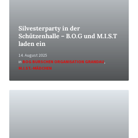
Silvesterparty in der
Schützenhalle – B.O.G und M.I.S.T
laden ein
14. August 2025
in
BOG BURSCHEN ORGANISATION GRANDAU
,
M.I.ST.-MÄDCHEN
Read
More