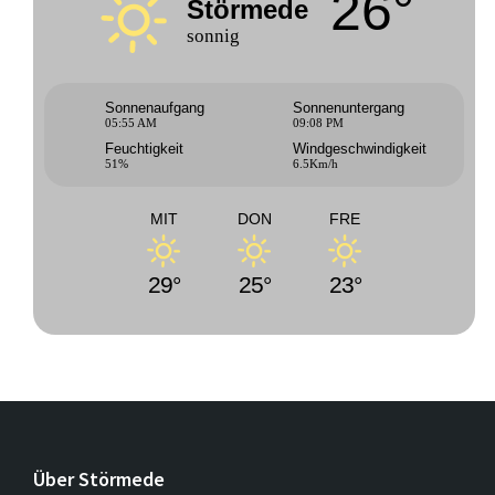
26°
Störmede
sonnig
Sonnenaufgang
Sonnenuntergang
05:55 AM
09:08 PM
Feuchtigkeit
Windgeschwindigkeit
51%
6.5Km/h
MIT
DON
FRE
29°
25°
23°
Über Störmede