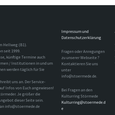
Impressum und
Datenschutzerklärung
m Hellweg (B1).
n seit 1999.
Fragen oder Anregungen
sse, künftige Termine auch
zu unserer Webseite ?
rmen / Institutionen in und um
Kontaktieren Sie uns
nen werden täglich für Sie
unter
info@stoermede.de.
hreibt uns an. Der Service-
 auf Infos von Euch angewiesen!
Bei Fragen an den
törmeder. Je größer die
Kulturring Störmede
ngebot dieser Seite sein.
Kulturring@stoermede.d
l an info@stoermede.de
e