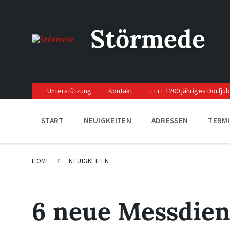
Skip
Skip
Skip
to
to
to
content
main
footer
Störmede
navigation
Unterstützung
Kontakt
++++ 1200 jähriges Dorfju
START
NEUIGKEITEN
ADRESSEN
TERM
HOME
NEUIGKEITEN
6 neue Messdiene