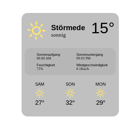
15°
Störmede
sonnig
Sonnenaufgang
Sonnenuntergang
06:00 AM
09:03 PM
Feuchtigkeit
Windgeschwindigkeit
75%
6.1Km/h
SAM
SON
MON
27°
32°
29°