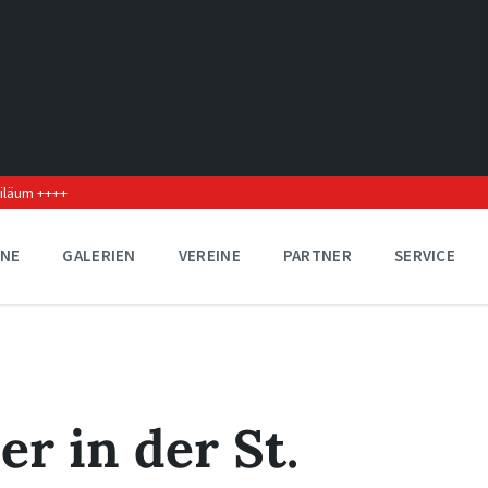
biläum ++++
INE
GALERIEN
VEREINE
PARTNER
SERVICE
r in der St.