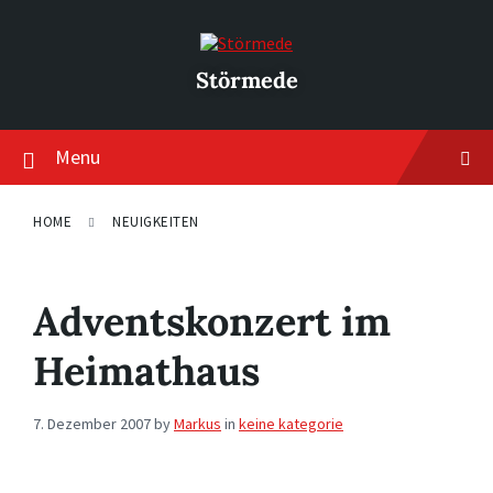
Skip
Skip
Skip
to
to
to
content
main
footer
navigation
Störmede
Menu
HOME
NEUIGKEITEN
Adventskonzert im
Heimathaus
7. Dezember 2007
by
Markus
in
keine kategorie