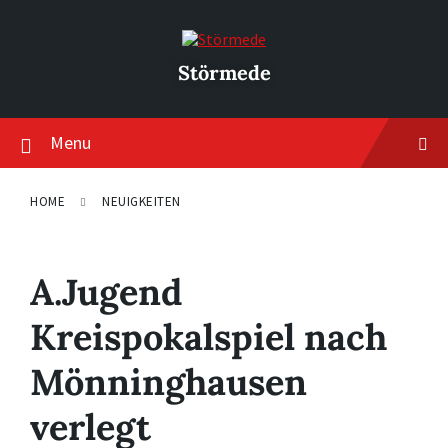
Skip
Skip
Skip
to
to
to
content
main
footer
navigation
Störmede
Menu
HOME
NEUIGKEITEN
A.Jugend
Kreispokalspiel nach
Mönninghausen
verlegt