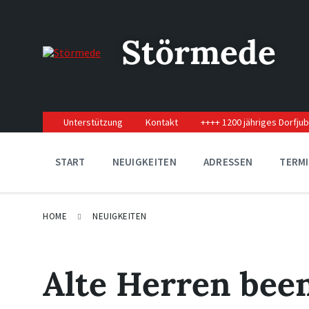
Skip
Skip
Skip
to
to
to
content
main
footer
Störmede
navigation
Unterstützung
Kontakt
++++ 1200 jähriges Dorfju
START
NEUIGKEITEN
ADRESSEN
TERM
HOME
NEUIGKEITEN
Alte Herren bee