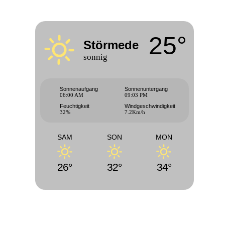
25°
Störmede
sonnig
Sonnenaufgang
Sonnenuntergang
06:00 AM
09:03 PM
Feuchtigkeit
Windgeschwindigkeit
32%
7.2Km/h
SAM
SON
MON
26°
32°
34°