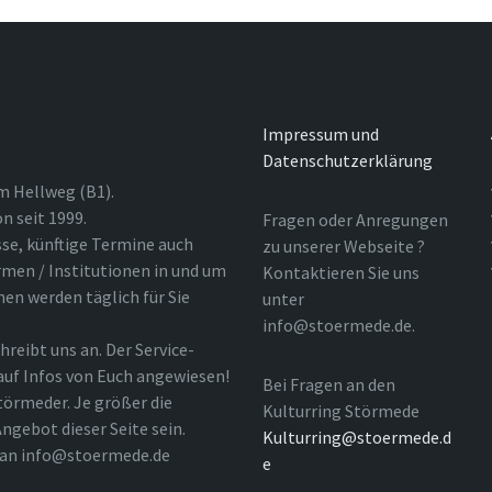
Impressum und
Datenschutzerklärung
m Hellweg (B1).
n seit 1999.
Fragen oder Anregungen
sse, künftige Termine auch
zu unserer Webseite ?
rmen / Institutionen in und um
Kontaktieren Sie uns
nen werden täglich für Sie
unter
info@stoermede.de.
hreibt uns an. Der Service-
 auf Infos von Euch angewiesen!
Bei Fragen an den
törmeder. Je größer die
Kulturring Störmede
ngebot dieser Seite sein.
Kulturring@stoermede.d
l an info@stoermede.de
e