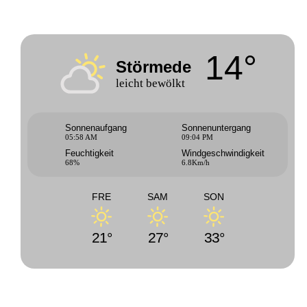
14°
Störmede
leicht bewölkt
Sonnenaufgang
Sonnenuntergang
05:58 AM
09:04 PM
Feuchtigkeit
Windgeschwindigkeit
68%
6.8Km/h
FRE
SAM
SON
21°
27°
33°