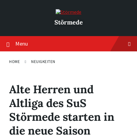
Skip
Skip
Skip
to
to
to
content
main
footer
navigation
Störmede
Menu
HOME
NEUIGKEITEN
Alte Herren und
Altliga des SuS
Störmede starten in
die neue Saison