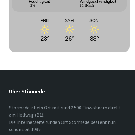
Feuchtigkeit
Windgeschwindigkeit
42%
10.1Km/h
FRE
SAM
SON
23°
26°
33°
Über Störmede
Störmede ist ein Ort mit rund 2.500 Einwohnern direkt
am Hellweg (B1).
Die Internetseite für den Ort Störmede besteht nun
schon seit 1999.