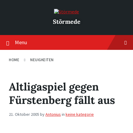
Skip
Skip
Skip
to
to
to
content
main
footer
navigation
Störmede
Menu
HOME
NEUIGKEITEN
Altligaspiel gegen
Fürstenberg fällt aus
21. Oktober 2005
by
Antonius
in
keine kategorie