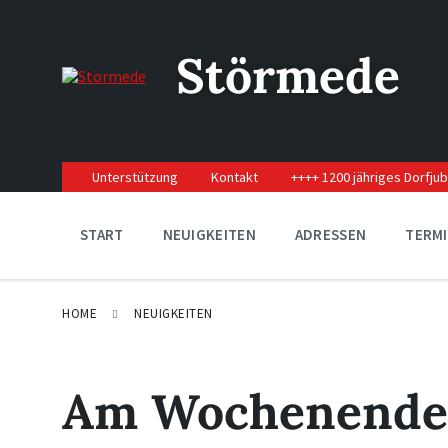
Skip
Skip
Skip
to
to
to
content
main
footer
Störmede
navigation
Unterstützung
Kontakt
++++ 1200 jähriges Dorfju
START
NEUIGKEITEN
ADRESSEN
TERM
HOME
NEUIGKEITEN
Am Wochenende 