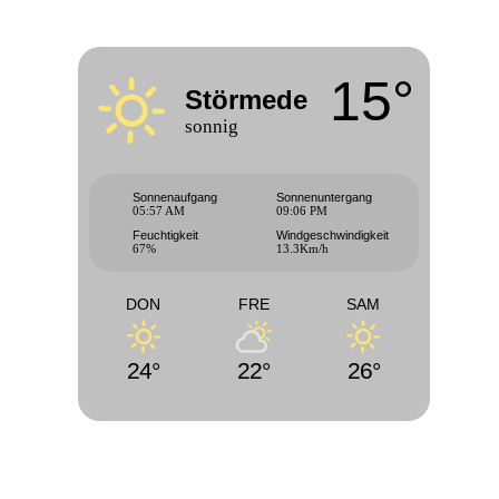
15°
Störmede
sonnig
Sonnenaufgang
Sonnenuntergang
05:57 AM
09:06 PM
Feuchtigkeit
Windgeschwindigkeit
67%
13.3Km/h
DON
FRE
SAM
24°
22°
26°