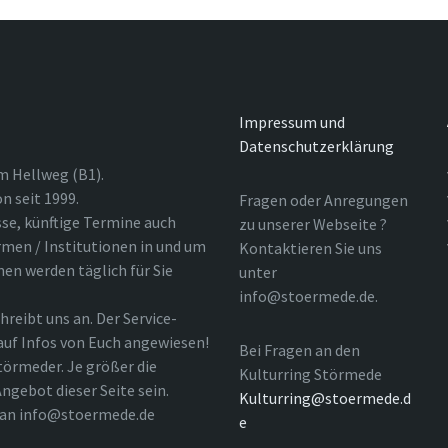
Impressum und
Datenschutzerklärung
m Hellweg (B1).
n seit 1999.
Fragen oder Anregungen
sse, künftige Termine auch
zu unserer Webseite ?
rmen / Institutionen in und um
Kontaktieren Sie uns
nen werden täglich für Sie
unter
info@stoermede.de.
hreibt uns an. Der Service-
 auf Infos von Euch angewiesen!
Bei Fragen an den
törmeder. Je größer die
Kulturring Störmede
ngebot dieser Seite sein.
Kulturring@stoermede.d
l an info@stoermede.de
e