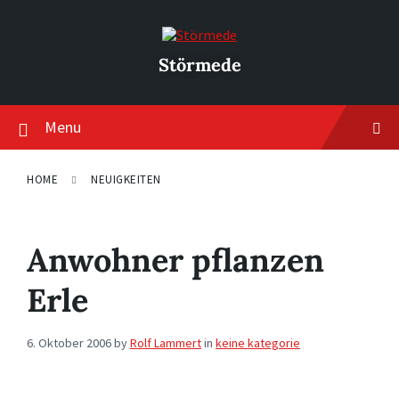
Skip
Skip
Skip
to
to
to
content
main
footer
navigation
Störmede
Menu
HOME
NEUIGKEITEN
Anwohner pflanzen
Erle
6. Oktober 2006
by
Rolf Lammert
in
keine kategorie