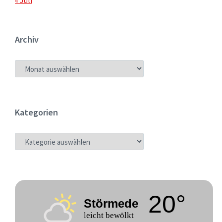
« Juli
Archiv
ARCHIV
Kategorien
KATEGORIEN
20°
Störmede
leicht bewölkt