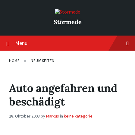
Skip
Skip
Skip
to
to
to
content
main
footer
navigation
Störmede
Menu
HOME
NEUIGKEITEN
Auto angefahren und
beschädigt
28. Oktober 2008
by
Markus
in
keine kategorie