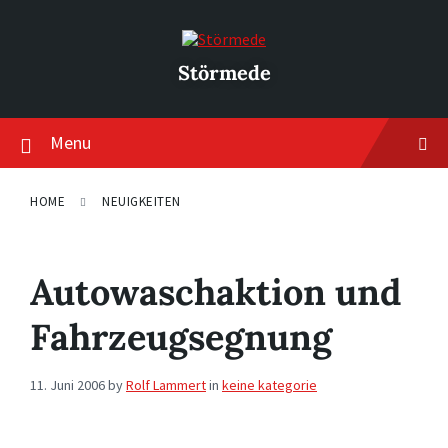
Skip
Skip
Skip
to
to
to
content
main
footer
navigation
Störmede
Menu
HOME
NEUIGKEITEN
Autowaschaktion und
Fahrzeugsegnung
11. Juni 2006
by
Rolf Lammert
in
keine kategorie