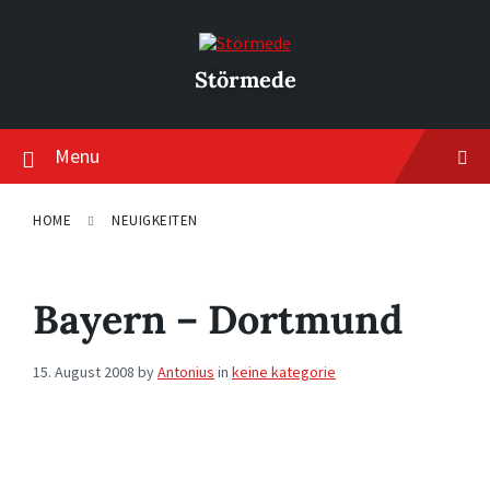
Skip
Skip
Skip
to
to
to
content
main
footer
navigation
Störmede
Menu
HOME
NEUIGKEITEN
Bayern – Dortmund
15. August 2008
by
Antonius
in
keine kategorie