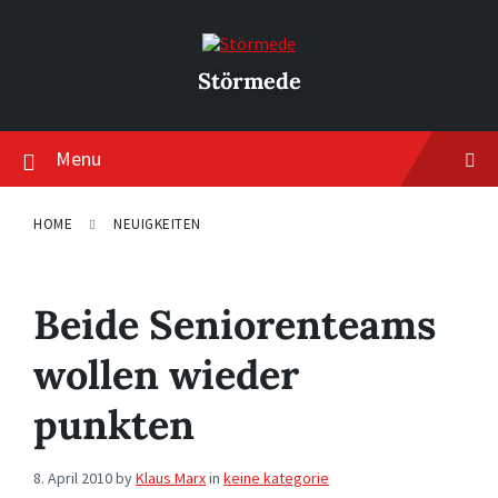
Skip
Skip
Skip
to
to
to
content
main
footer
navigation
Störmede
Menu
HOME
NEUIGKEITEN
Beide Seniorenteams
wollen wieder
punkten
8. April 2010
by
Klaus Marx
in
keine kategorie