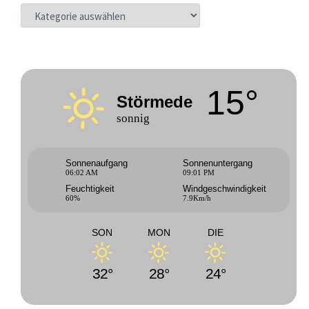
KATEGORIEN
15°
Störmede
sonnig
Sonnenaufgang
Sonnenuntergang
06:02 AM
09:01 PM
Feuchtigkeit
Windgeschwindigkeit
60%
7.9Km/h
SON
MON
DIE
32°
28°
24°