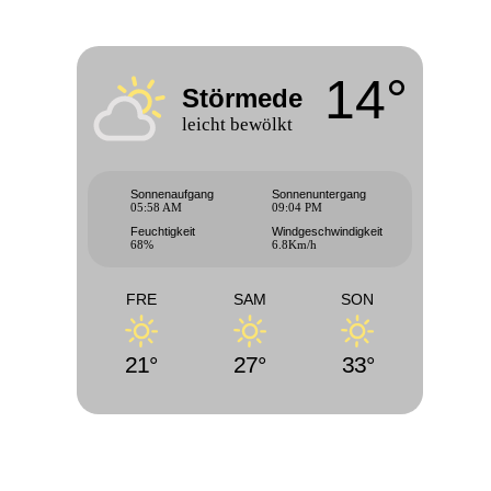
14°
Störmede
leicht bewölkt
Sonnenaufgang
Sonnenuntergang
05:58 AM
09:04 PM
Feuchtigkeit
Windgeschwindigkeit
68%
6.8Km/h
FRE
SAM
SON
21°
27°
33°