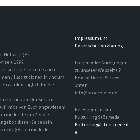
Impressum und
Datenschutzerklärung
m Hellweg (B1).
n seit 1999.
Fragen oder Anregungen
sse, künftige Termine auch
zu unserer Webseite ?
rmen / Institutionen in und um
Kontaktieren Sie uns
nen werden täglich für Sie
unter
info@stoermede.de.
hreibt uns an. Der Service-
 auf Infos von Euch angewiesen!
Bei Fragen an den
törmeder. Je größer die
Kulturring Störmede
ngebot dieser Seite sein.
Kulturring@stoermede.d
l an info@stoermede.de
e