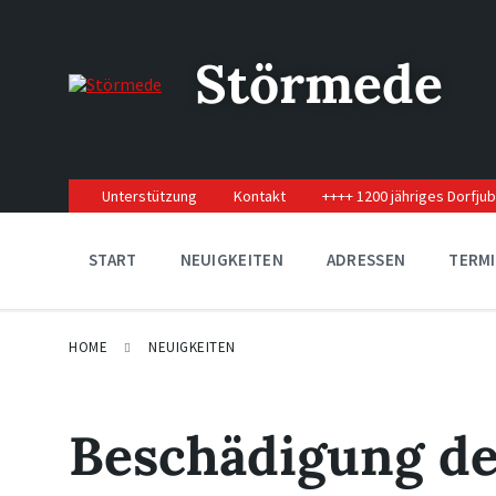
Skip
Skip
Skip
to
to
to
content
main
footer
Störmede
navigation
Unterstützung
Kontakt
++++ 1200 jähriges Dorfju
START
NEUIGKEITEN
ADRESSEN
TERM
HOME
NEUIGKEITEN
Beschädigung de