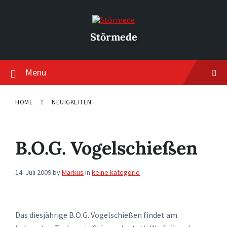
Skip
Skip
Skip
to
to
to
content
main
footer
navigation
Störmede
Menu
HOME
NEUIGKEITEN
B.O.G. Vogelschießen
14. Juli 2009
by
Markus
in
keine kategorie
Das diesjährige B.O.G. Vogelschießen findet am