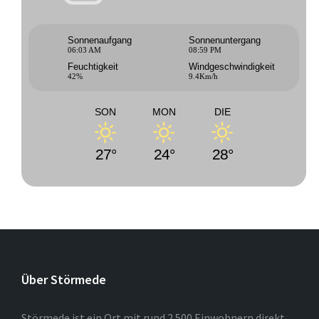
Sonnenaufgang
Sonnenuntergang
06:03 AM
08:59 PM
Feuchtigkeit
Windgeschwindigkeit
42%
9.4Km/h
SON
MON
DIE
27°
24°
28°
Über Störmede
Störmede ist ein Ort mit rund 2.500 Einwohnern direkt