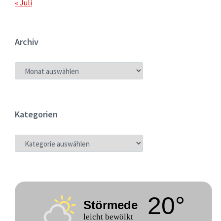
« Juli
Archiv
ARCHIV
Kategorien
KATEGORIEN
20°
Störmede
leicht bewölkt