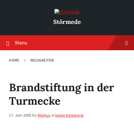
Skip
Skip
Skip
to
to
to
content
main
footer
navigation
Störmede
Menu
HOME
NEUIGKEITEN
Brandstiftung in der
Turmecke
17. Juni 2005
by
Markus
in
keine kategorie