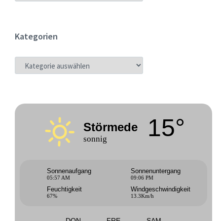
Kategorien
KATEGORIEN
15°
Störmede
sonnig
Sonnenaufgang
Sonnenuntergang
05:57 AM
09:06 PM
Feuchtigkeit
Windgeschwindigkeit
67%
13.3Km/h
DON
FRE
SAM