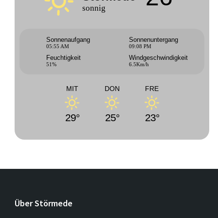
sonnig
Sonnenaufgang
Sonnenuntergang
05:55 AM
09:08 PM
Feuchtigkeit
Windgeschwindigkeit
51%
6.5Km/h
MIT
DON
FRE
29°
25°
23°
Über Störmede