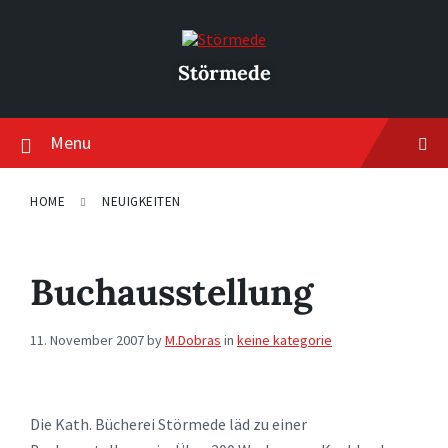
Skip
Skip
Skip
to
to
to
content
main
footer
navigation
Störmede
Menu
HOME
NEUIGKEITEN
Buchausstellung
11. November 2007
by
M.Dobras
in
keine kategorie
Die Kath. Bücherei Störmede läd zu einer