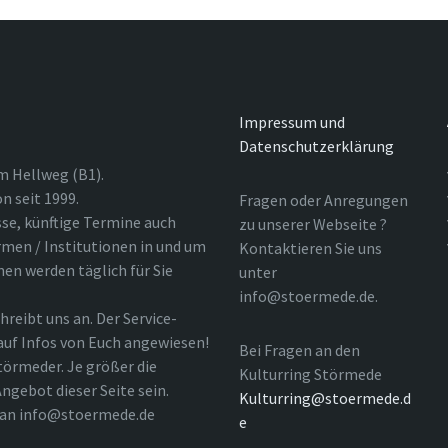
Impressum und
Datenschutzerklärung
m Hellweg (B1).
n seit 1999.
Fragen oder Anregungen
sse, künftige Termine auch
zu unserer Webseite ?
rmen / Institutionen in und um
Kontaktieren Sie uns
nen werden täglich für Sie
unter
info@stoermede.de.
hreibt uns an. Der Service-
 auf Infos von Euch angewiesen!
Bei Fragen an den
törmeder. Je größer die
Kulturring Störmede
ngebot dieser Seite sein.
Kulturring@stoermede.d
l an info@stoermede.de
e