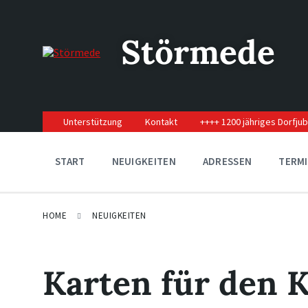
Skip
Skip
Skip
to
to
to
content
main
footer
Störmede
navigation
Unterstützung
Kontakt
++++ 1200 jähriges Dorfju
START
NEUIGKEITEN
ADRESSEN
TERM
HOME
NEUIGKEITEN
Karten für den 