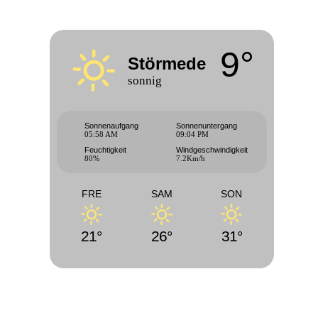
9°
Störmede
sonnig
Sonnenaufgang
Sonnenuntergang
05:58 AM
09:04 PM
Feuchtigkeit
Windgeschwindigkeit
80%
7.2Km/h
FRE
SAM
SON
21°
26°
31°