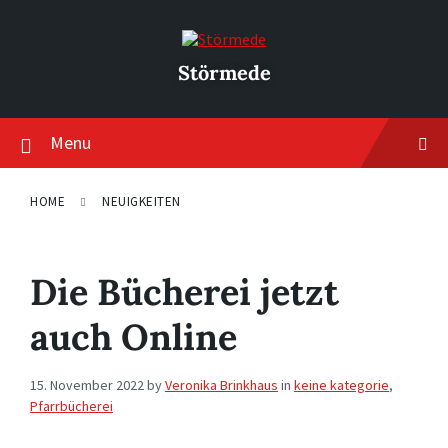
Skip
Skip
Skip
to
to
to
content
main
footer
navigation
Störmede
Menu
HOME
NEUIGKEITEN
Die Bücherei jetzt
auch Online
15. November 2022
by
Veronika Brinkhaus
in
keine kategorie
,
Pfarrbücherei