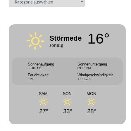
16°
Störmede
sonnig
Sonnenaufgang
Sonnenuntergang
06:00 AM
09:03 PM
Feuchtigkeit
Windgeschwindigkeit
57%
11.5Km/h
SAM
SON
MON
27°
33°
28°