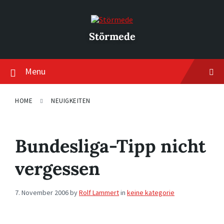
Skip
Skip
Skip
to
to
to
content
main
footer
navigation
Störmede
Menu
HOME
NEUIGKEITEN
Bundesliga-Tipp nicht
vergessen
7. November 2006
by
Rolf Lammert
in
keine kategorie