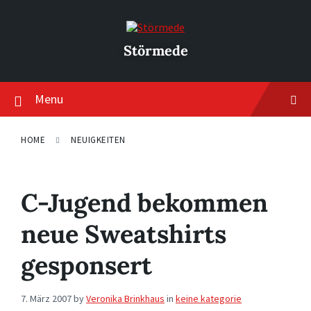
Skip
Skip
Skip
to
to
to
content
main
footer
navigation
Störmede
Menu
HOME
NEUIGKEITEN
C-Jugend bekommen
neue Sweatshirts
gesponsert
7. März 2007
by
Veronika Brinkhaus
in
keine kategorie