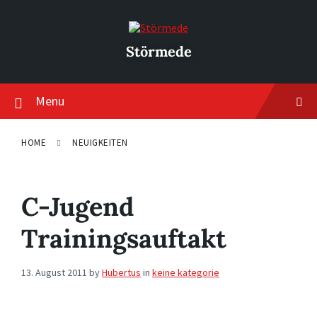
Skip
Skip
Skip
to
to
to
content
main
footer
navigation
Störmede
Menu
HOME
NEUIGKEITEN
C-Jugend
Trainingsauftakt
13. August 2011
by
Hubertus
in
keine kategorie