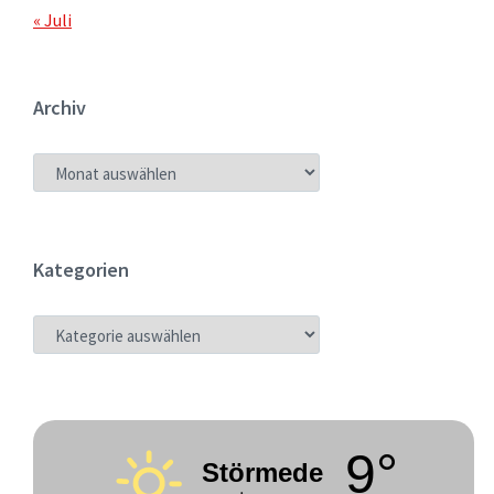
« Juli
Archiv
ARCHIV
Kategorien
KATEGORIEN
9°
Störmede