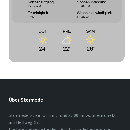
Sonnenaufgang
Sonnenuntergang
05:57 AM
09:06 PM
Feuchtigkeit
Windgeschwindigkeit
67%
13.3Km/h
DON
FRE
SAM
24°
22°
26°
Über Störmede
Störmede ist ein Ort mit rund 2.500 Einwohnern direkt
am Hellweg (B1).
Die Internetseite für den Ort Störmede besteht nun