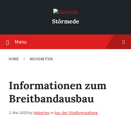
Skip
Skip
Skip
to
to
to
content
main
footer
navigation
Störmede
Menu
HOME
NEUIGKEITEN
Informationen zum
Breitbandausbau
2. Mai 2020
by
Hubertus
in
Aus der Stadtverwaltung