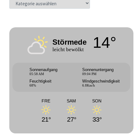
KATEGORIEN
14°
Störmede
leicht bewölkt
Sonnenaufgang
Sonnenuntergang
05:58 AM
09:04 PM
Feuchtigkeit
Windgeschwindigkeit
68%
6.8Km/h
FRE
SAM
SON
21°
27°
33°