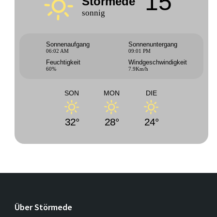
15°
Störmede
sonnig
Sonnenaufgang
Sonnenuntergang
06:02 AM
09:01 PM
Feuchtigkeit
Windgeschwindigkeit
60%
7.9Km/h
SON
MON
DIE
32°
28°
24°
Über Störmede