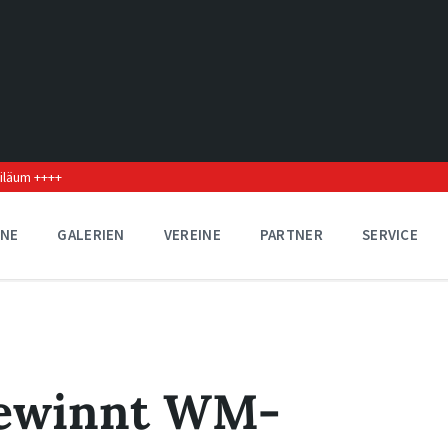
biläum ++++
INE
GALERIEN
VEREINE
PARTNER
SERVICE
gewinnt WM-