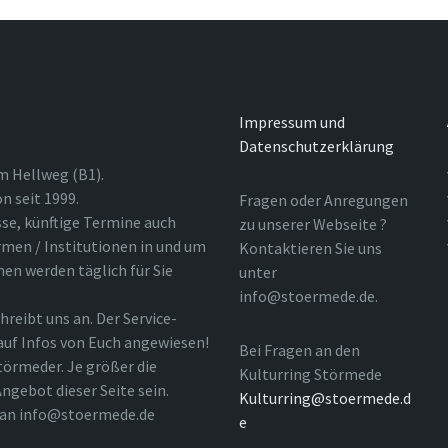
Impressum und
Datenschutzerklärung
m Hellweg (B1).
n seit 1999.
Fragen oder Anregungen
sse, künftige Termine auch
zu unserer Webseite ?
rmen / Institutionen in und um
Kontaktieren Sie uns
nen werden täglich für Sie
unter
info@stoermede.de.
hreibt uns an. Der Service-
 auf Infos von Euch angewiesen!
Bei Fragen an den
törmeder. Je größer die
Kulturring Störmede
ngebot dieser Seite sein.
Kulturring@stoermede.d
l an info@stoermede.de
e