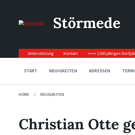
Skip
Skip
Skip
to
to
to
content
main
footer
Störmede
navigation
Unterstützung
Kontakt
++++ 1200 jähriges Dorfju
START
NEUIGKEITEN
ADRESSEN
TERM
HOME
NEUIGKEITEN
Christian Otte 