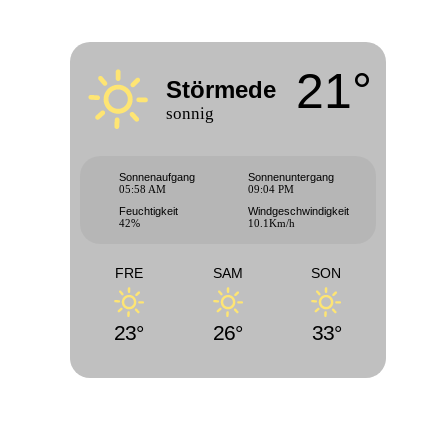
21°
Störmede
sonnig
Sonnenaufgang
Sonnenuntergang
05:58 AM
09:04 PM
Feuchtigkeit
Windgeschwindigkeit
42%
10.1Km/h
FRE
SAM
SON
23°
26°
33°